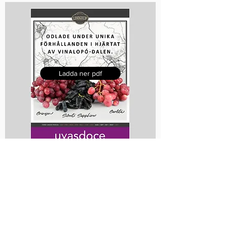
Ladda ner pdf
Infoskyltar
A4 - Uvasdoce - Carlita
A5
- Uvasdoce - Carlita